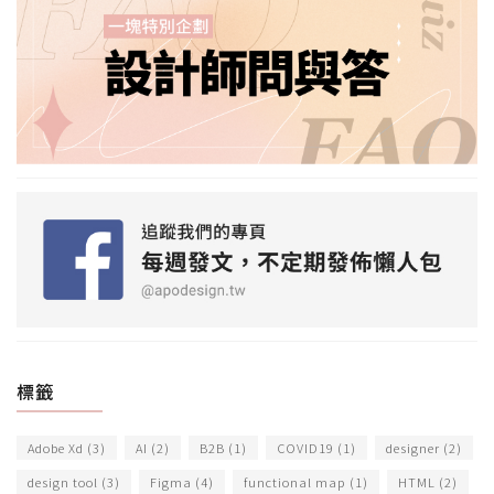
標籤
Adobe Xd
(3)
AI
(2)
B2B
(1)
COVID19
(1)
designer
(2)
design tool
(3)
Figma
(4)
functional map
(1)
HTML
(2)