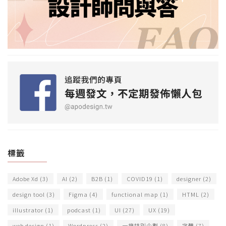
標籤
Adobe Xd
(3)
AI
(2)
B2B
(1)
COVID19
(1)
designer
(2)
design tool
(3)
Figma
(4)
functional map
(1)
HTML
(2)
illustrator
(1)
podcast
(1)
UI
(27)
UX
(19)
web design
(1)
Wordpress
(2)
一塊特別企劃
(8)
字體
(7)