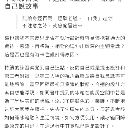
自己說故事
無論身經百戰，經驗老道，「自我」趁你
不注意之時，就會偷冒出來
這也讓我不禁反思是否在執行設計時容易懷抱著過大的
期待、慾望、目標時，相對的延伸出較深的主觀意識？
這是否也是有時卡住設計得原因？
持續的練習察覺到自己這點、反問自己或是提出設計和
第三者對談，以第三人稱的視角觀察並將自我意識盡可
能地移除，甚至回歸最初無意識的狀態，合適的設計方
案自然能浮現，如同書中提到的冰箱在廚房空間中若是
為了呈現美好的樣貌，添加了鮮豔色彩、裝飾，不斷地
告訴大家我在這裡，失去了它原先的本分，但若思考該
如何讓冰箱融入生活情境、如何方便使用，讓冰箱回歸
最原先的用途，在這過程中其實就已經是設計了。