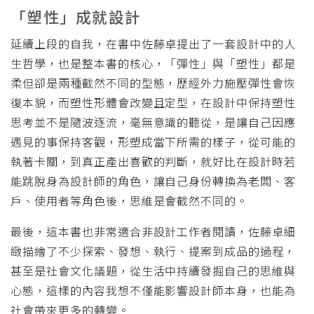
「塑性」成就設計
延續上段的自我，在書中佐藤卓提出了一套設計中的人
生哲學，也是整本書的核心，「彈性」與「塑性」都是
柔但卻是兩種截然不同的型態，歷經外力施壓彈性會恢
復本貌，而塑性形體會改變且定型，在設計中保持塑性
思考並不是隨波逐流，毫無意識的聽從，是讓自己因應
遇見的事保持客觀，形塑成當下所需的樣子，從可能的
執著卡關，到真正產出喜歡的判斷，就好比在設計時若
能跳脫身為設計師的角色，讓自己身份轉換為老闆、客
戶、使用者等角色後，思維是會截然不同的。
最後，這本書也非常適合非設計工作者閱讀，佐藤卓細
緻描繪了不少探索、發想、執行、提案到成品的過程，
甚至是社會文化議題，從生活中持續發掘自己的思維與
心態，這樣的內容我想不僅能影響設計師本身，也能為
社會帶來更多的轉變。